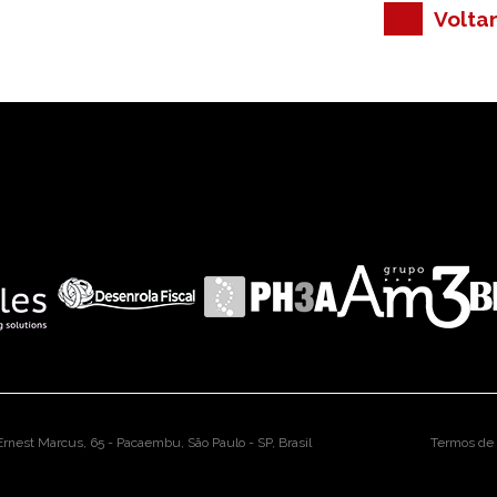
Voltar
rnest Marcus, 65 - Pacaembu, São Paulo - SP, Brasil
Termos de 